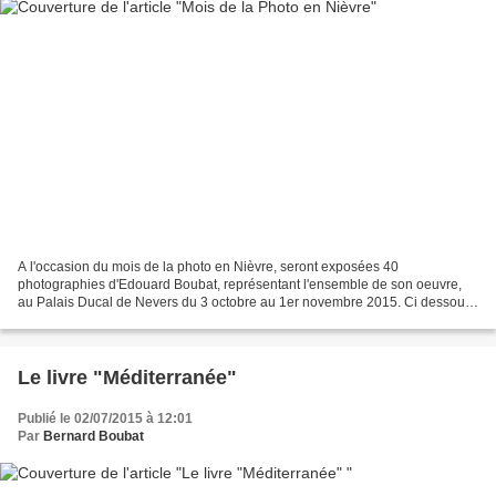
A l'occasion du mois de la photo en Nièvre, seront exposées 40
photographies d'Edouard Boubat, représentant l'ensemble de son oeuvre,
au Palais Ducal de Nevers du 3 octobre au 1er novembre 2015. Ci dessous
les liens vers le programme du festival:
https://www.facebook.com/MoisDeLaPhotoEnNievre?fref=nf...
Le livre "Méditerranée"
Publié le 02/07/2015 à 12:01
Par
Bernard Boubat