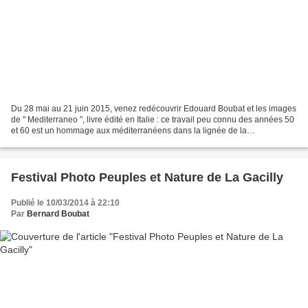
Du 28 mai au 21 juin 2015, venez redécouvrir Edouard Boubat et les images
de " Mediterraneo ", livre édité en Italie : ce travail peu connu des années 50
et 60 est un hommage aux méditerranéens dans la lignée de la
photographie humaniste française. Le...
Festival Photo Peuples et Nature de La Gacilly
Publié le 10/03/2014 à 22:10
Par
Bernard Boubat