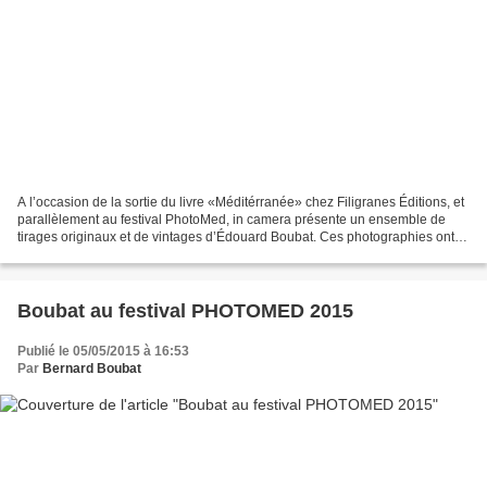
A l’occasion de la sortie du livre «Méditérranée» chez Filigranes Éditions, et
parallèlement au festival PhotoMed, in camera présente un ensemble de
tirages originaux et de vintages d’Édouard Boubat. Ces photographies ont
été prises ente 1954 et 1973...
Boubat au festival PHOTOMED 2015
Publié le 05/05/2015 à 16:53
Par
Bernard Boubat