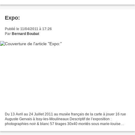
du 12 mai au 25 juin 2009 Que peut-on...
Expo:
Publié le 11/04/2011 à 17:26
Par
Bernard Boubat
Du 13 Avril au 24 Juillet 2011 au musée français de la carte à jouer 16 rue
Auguste Gervais à Issy-les-Moulineaux Descriptif de l’exposition :
photographies noir & blanc 57 tirages 30x40 montés sous marie-louise
40x50 « EDOUARD BOUBAT, PHOTOGRAPHIES »...