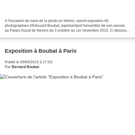
A l'occasion du mois de la photo en Nièvre, seront exposées 40
photographies d'Edouard Boubat, représentant l'ensemble de son oeuvre,
au Palais Ducal de Nevers du 3 octobre au 1er novembre 2015. Ci dessous
les liens vers le programme du festival:
https://www.facebook.com/MoisDeLaPhotoEnNievre?fref=nf...
Exposition à Boubat à Paris
Publié le 05/05/2015 à 17:03
Par
Bernard Boubat