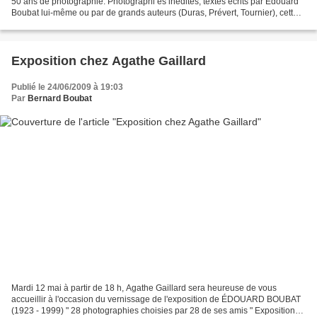
50 ans de photographie. Photographi es inédites, textes écrits par Edouard
Boubat lui-même ou par de grands auteurs (Duras, Prévert, Tournier), cette
monographie est un véritable...
Exposition chez Agathe Gaillard
Publié le 24/06/2009 à 19:03
Par
Bernard Boubat
Mardi 12 mai à partir de 18 h, Agathe Gaillard sera heureuse de vous
accueillir à l'occasion du vernissage de l'exposition de ÉDOUARD BOUBAT
(1923 - 1999) " 28 photographies choisies par 28 de ses amis " Exposition