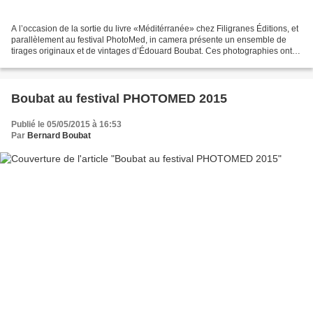
A l’occasion de la sortie du livre «Méditérranée» chez Filigranes Éditions, et
parallèlement au festival PhotoMed, in camera présente un ensemble de
tirages originaux et de vintages d’Édouard Boubat. Ces photographies ont
été prises ente 1954 et 1973...
Boubat au festival PHOTOMED 2015
Publié le 05/05/2015 à 16:53
Par
Bernard Boubat